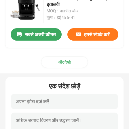
इतालवी
MOQ：बातचीत योग्य
फैक्टरी यात्रा
मूल्य：$$45.5-41
सबसे अच्छी कीमत
हमसे संपर्क करें
गुणवत्ता नियंत्रण
हमसे संपर्क करें
और देखो
समाचार
एक संदेश छोड़ें
सभी मामलों
इलेक्ट्रिक कॉफी ग्राइंडर
गड़गड़ाहट कॉफी की चक्की