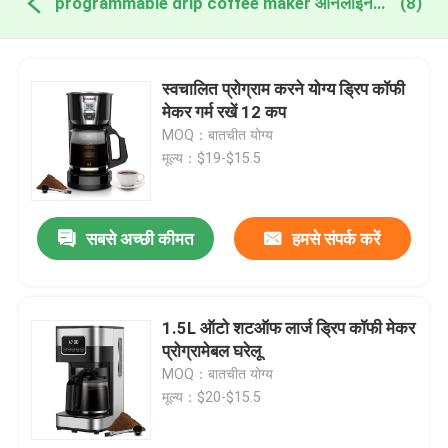
programmable drip coffee maker ऑनलाइन निर्माण
(8)
स्वचालित प्रोग्राम करने योग्य ड्रिप कॉफी
मेकर गर्म रखें 12 कप
MOQ：बातचीत योग्य
मूल्य：$19-$15.5
सबसे अच्छी कीमत
हमसे संपर्क करें
1.5L ऑटो शटऑफ लार्ज ड्रिप कॉफी मेकर
प्रोग्रामेबल घरेलू
MOQ：बातचीत योग्य
मूल्य：$20-$15.5