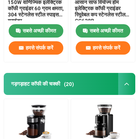
150W वाणिज्यिक इलेक्ट्रिक
आसान साफ ​​वियोज्य होम
कॉफी ग्राइंडर 60 ग्राम क्षमता,
इलेक्ट्रिक कॉफी ग्राइंडर
304 स्टेनलेस स्टील स्पाइस
रिमूवेबल कप स्टेनलेस स्टील
एस्प्रेसो मिल्क फ्रॉदर
ग्राइंडर
CG628B
सबसे अच्छी कीमत
सबसे अच्छी कीमत
ड्रिप कॉफी मेकर
हमसे संपर्क करें
हमसे संपर्क करें
मल्टीफ़ंक्शन कॉफी मशीन
फ्रेंच प्रेस कॉफी मेकर
गड़गड़ाहट कॉफी की चक्की
(20)