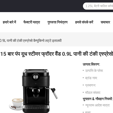
हमारे बारे में
फैक्टरी यात्रा
गुणवत्ता नियंत्रण
हमसे संपर्क करें
समाचार
0.9L पानी की टंकी एस्प्रेसो कैप्पुकिनो लट्टे इतालवी
15 बार पंप दूध स्टीमर फ्रॉदर वैंड 0.9L पानी की टंकी एस्प्रेस
उत्पाद विवरण:
उत्पत्ति के प्लेस:
ब्रांड नाम:
प्रमाणन:
मॉडल संख्या:
भुगतान & नौवहन नियमों:
न्यूनतम आदेश मात्रा:
मूल्य: