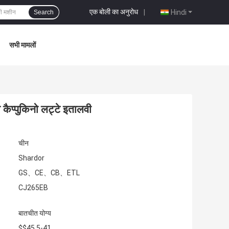
एक बोली का अनुरोध
|
Hindi
Search
सभी मामलों
ो कैप्पुकिनो लट्टे इतालवी
चीन
Shardor
GS、CE、CB、ETL
CJ265EB
बातचीत योग्य
$$45.5-41