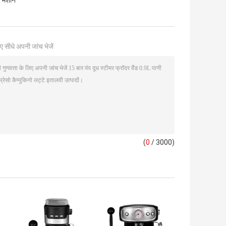
र मशीन
ए सीधे अपनी जांच भेजें
(
0
/ 3000)