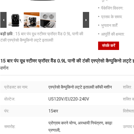
पैकेजिंग विवरण:
प्रसव के समय:
भुगतान शर्तें:
बड़ी छवि :
15 बार पंप दूध स्टीमर फ्रॉदर वैंड 0.9L पानी की
आपूर्ति की क्षमता:
टंकी एस्प्रेसो कैप्पुकिनो लट्टे इतालवी
संपर्क करें
15 बार पंप दूध स्टीमर फ्रॉदर वैंड 0.9L पानी की टंकी एस्प्रेसो कैप्पुकिनो लट्टे
वर्णन
प्रोडक्ट का नाम:
एस्प्रेसो कैप्पुकिनो लट्टे इतालवी कॉफी मशीन
शक्ति:
वोल्टेज:
US120V/EU220-240V
शक्ति क
पंप:
15बार
विशेषता
प्रोग्राम करने योग्य, अस्थायी नियंत्रण, काढ़ा
समारोह:
उत्पाद
प्रणाली,