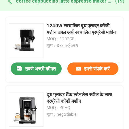
coffee cappuccino latte espresso maker ऑनलाइन निर्माण
(19)
1240W स्वचालित दूध फ्रादर कॉफी
मशीन डबल अर्ध स्वचालित एस्प्रेसो मशीन
MOQ：120PCS
मूल्य：$73.5-$69.9
सबसे अच्छी कीमत
हमसे संपर्क करें
दूध फ्रादर टैंक स्टेनलेस स्टील के साथ
एस्प्रेसो कॉफी मशीन
MOQ：40HQ
मूल्य：negotiable