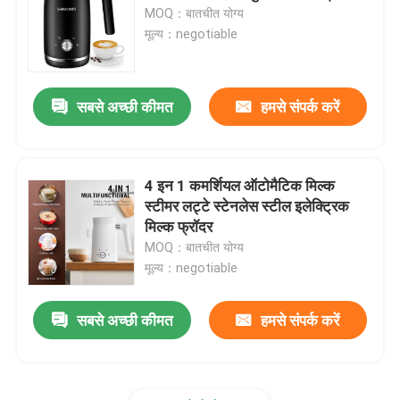
MOQ：बातचीत योग्य
मूल्य：negotiable
फैक्टरी यात्रा
सबसे अच्छी कीमत
हमसे संपर्क करें
गुणवत्ता नियंत्रण
हमसे संपर्क करें
4 इन 1 कमर्शियल ऑटोमैटिक मिल्क
स्टीमर लट्टे स्टेनलेस स्टील इलेक्ट्रिक
समाचार
मिल्क फ्रॉदर
MOQ：बातचीत योग्य
मूल्य：negotiable
सभी मामलों
सबसे अच्छी कीमत
हमसे संपर्क करें
इलेक्ट्रिक कॉफी ग्राइंडर
गड़गड़ाहट कॉफी की चक्की