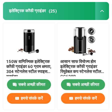
इलेक्ट्रिक कॉफी ग्राइंडर
(25)
एस्प्रेसो मिल्क फ्रॉदर
ड्रिप कॉफी मेकर
मल्टीफ़ंक्शन कॉफी मशीन
फ्रेंच प्रेस कॉफी मेकर
150W वाणिज्यिक इलेक्ट्रिक
आसान साफ ​​वियोज्य होम
कॉफी ग्राइंडर 60 ग्राम क्षमता,
इलेक्ट्रिक कॉफी ग्राइंडर
304 स्टेनलेस स्टील स्पाइस
रिमूवेबल कप स्टेनलेस स्टील
ग्राइंडर
CG628B
सबसे अच्छी कीमत
सबसे अच्छी कीमत
हमसे संपर्क करें
हमसे संपर्क करें