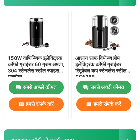
फैक्टरी यात्रा
गुणवत्ता नियंत्रण
हमसे संपर्क करें
150W वाणिज्यिक इलेक्ट्रिक
आसान साफ ​​वियोज्य होम
कॉफी ग्राइंडर 60 ग्राम क्षमता,
इलेक्ट्रिक कॉफी ग्राइंडर
304 स्टेनलेस स्टील स्पाइस
रिमूवेबल कप स्टेनलेस स्टील
ग्राइंडर
CG628B
समाचार
सबसे अच्छी कीमत
सबसे अच्छी कीमत
सभी मामलों
हमसे संपर्क करें
हमसे संपर्क करें
इलेक्ट्रिक कॉफी ग्राइंडर
गड़गड़ाहट कॉफी की चक्की