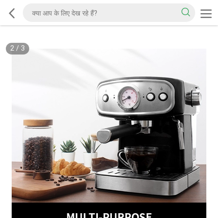
2
/
3