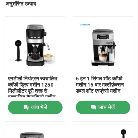
अनुशंसित उत्पाद
एनटीसी नियंत्रण स्वचालित
6 इन 1 सिंगल शॉट कॉफी
कॉफी ड्रिप मशीन 1250
मशीन 15 बार मल्टीफ़ंक्शन
मिलीलीटर पूरी तरह से
डबल शॉट एस्प्रेसो मशीन
स्वचालित कैप्पुकिनो मशीन
होम
जांच भेजें
जांच भेजें
उत्पाद
हमारे बारे में