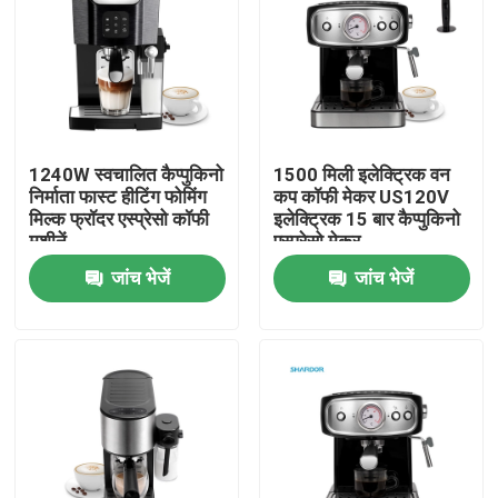
फैक्टरी यात्रा
गुणवत्ता नियंत्रण
1240W स्वचालित कैप्पुकिनो
1500 मिली इलेक्ट्रिक वन
निर्माता फास्ट हीटिंग फोमिंग
कप कॉफी मेकर US120V
हमसे संपर्क करें
मिल्क फ्रॉदर एस्प्रेसो कॉफी
इलेक्ट्रिक 15 बार कैप्पुकिनो
मशीनें
एस्प्रेसो मेकर
समाचार
जांच भेजें
जांच भेजें
सभी मामलों
इलेक्ट्रिक कॉफी ग्राइंडर
गड़गड़ाहट कॉफी की चक्की