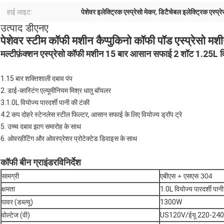
हाई लाइट:
पेशेवर इलेक्ट्रिक एस्प्रेसो मेकर
,
डिटैचेबल इलेक्ट्रिक एस्प्र
उत्पाद डीएनए
पेशेवर स्टीम कॉफी मशीन कैप्पुकिनो कॉफी पॉड एस्प्रेसो मश
मल्टीफ़ंक्शन एस्प्रेसो कॉफी मशीन 15 बार आसान सफाई 2 शॉट 1.25L विय
1.15 बार शक्तिशाली दबाव पंप
2. डाई-कास्टिंग एल्यूमीनियम मिश्र धातु बॉयलर
3.1.0L वियोज्य पारदर्शी पानी की टंकी
4.2 कप दोहरे स्टेनलेस स्टील फिल्टर, आसान सफाई के लिए वियोज्य ड्रॉप ट्रे
5. उच्च दबाव झाग समारोह के साथ
6. ओवरहीटिंग और ओवरप्रेशर प्रोटेक्टेड डिवाइस के साथ
कॉफी बीन ग्राइंडर
विनिर्देश
सामग्री
एबीएस + एसएस 304
क्षमता
1.0L वियोज्य पारदर्शी पानी
पावर (डब्ल्यू)
1300W
वोल्टेज (वी)
US120V/ईयू 220-24