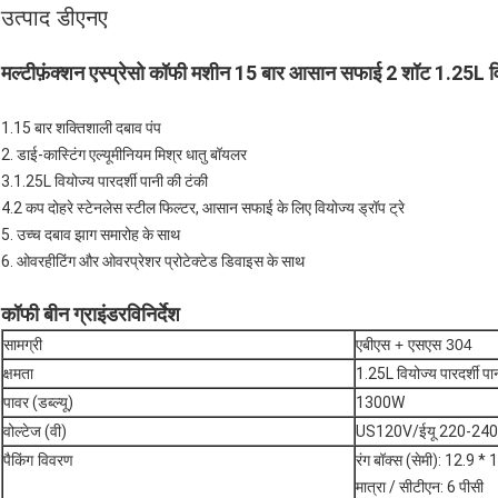
उत्पाद डीएनए
मल्टीफ़ंक्शन एस्प्रेसो कॉफी मशीन 15 बार आसान सफाई 2 शॉट 1.25L विय
1.15 बार शक्तिशाली दबाव पंप
2. डाई-कास्टिंग एल्यूमीनियम मिश्र धातु बॉयलर
3.1.25L वियोज्य पारदर्शी पानी की टंकी
4.2 कप दोहरे स्टेनलेस स्टील फिल्टर, आसान सफाई के लिए वियोज्य ड्रॉप ट्रे
5. उच्च दबाव झाग समारोह के साथ
6. ओवरहीटिंग और ओवरप्रेशर प्रोटेक्टेड डिवाइस के साथ
कॉफी बीन ग्राइंडर
विनिर्देश
सामग्री
एबीएस + एसएस 304
क्षमता
1.25L वियोज्य पारदर्शी पा
पावर (डब्ल्यू)
1300W
वोल्टेज (वी)
US120V/ईयू 220-24
पैकिंग विवरण
रंग बॉक्स (सेमी): 12.9 * 
मात्रा / सीटीएन: 6 पीसी