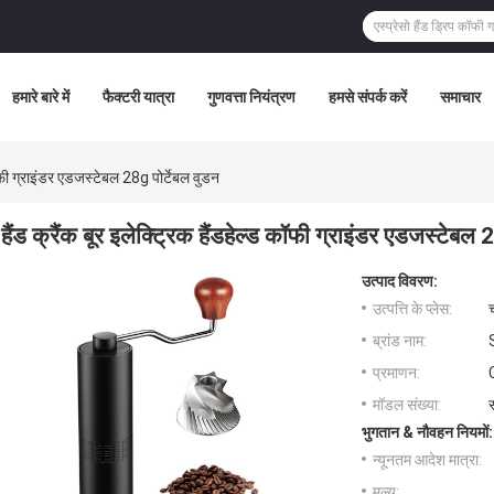
हमारे बारे में
फैक्टरी यात्रा
गुणवत्ता नियंत्रण
हमसे संपर्क करें
समाचार
 कॉफी ग्राइंडर एडजस्टेबल 28g पोर्टेबल वुडन
हैंड क्रैंक बूर इलेक्ट्रिक हैंडहेल्ड कॉफी ग्राइंडर एडजस्टेबल 
उत्पाद विवरण:
उत्पत्ति के प्लेस:
ब्रांड नाम:
प्रमाणन:
मॉडल संख्या:
भुगतान & नौवहन नियमों:
न्यूनतम आदेश मात्रा:
मूल्य: