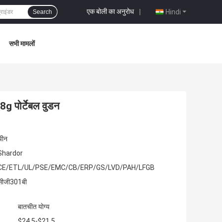
एक बोली का अनुरोध
|
Hindi
Search
सभी मामलों
28g पोर्टेबल वुडन
चीन
Shardor
CE/ETL/UL/PSE/EMC/CB/ERP/GS/LVD/PAH/LFGB
सीजी301बी
बातचीत योग्य
$24.5-$21.5