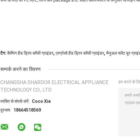
सभी उत्पादों को रंग, प्रिंट, लोगो और package.etc सहित आवश्यकता के अनुसार डिजाइन 
,
,
टैग:
कैम्पिंग हैंड ड्रिप कॉफी ग्राइंडर
एस्प्रेसो हैंड ड्रिप कॉफी ग्राइंडर
मैनुअल फ्लैट बूर ग्राइ
सम्पर्क करने का विवरण
CHANGSHA SHARDOR ELECTRICAL APPLIANCE
हम करने के लि
TECHNOLOGY CO., LTD
व्यक्ति से संपर्क करें:
Coco Xie
दूरभाष:
18664518569