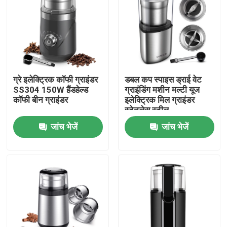
फैक्टरी यात्रा
गुणवत्ता नियंत्रण
ग्रे इलेक्ट्रिक कॉफी ग्राइंडर
डबल कप स्पाइस ड्राई वेट
SS304 150W हैंडहेल्ड
ग्राइंडिंग मशीन मल्टी यूज
हमसे संपर्क करें
कॉफी बीन ग्राइंडर
इलेक्ट्रिक मिल ग्राइंडर
स्टेनलेस स्टील
समाचार
जांच भेजें
जांच भेजें
सभी मामलों
इलेक्ट्रिक कॉफी ग्राइंडर
गड़गड़ाहट कॉफी की चक्की