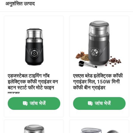
अनुशंसित उत्पाद
एडजस्टेबल टाइमिंग नॉब
एसएस ब्लेड इलेक्ट्रिक कॉफी
इलेक्ट्रिक कॉफी ग्राइंडर वन
ग्राइंडर मिल, 150W मिनी
बटन स्टार्ट फॉर मोटे फाइन
कॉफी बीन ग्राइंडर
पाउडर
होम
जांच भेजें
जांच भेजें
उत्पाद
हमारे बारे में