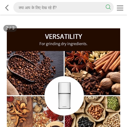
2
/
3